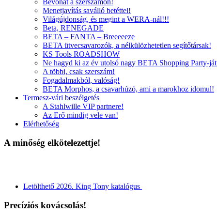
Bevonat a szerszámon!
Menetjavítás saválló betéttel!
Világújdonság, és megint a WERA-nál!!!
Beta, RENEGADE
BETA – FANTA – Breeeeeze
BETA ütvecsavarozók, a nélkülözhetetlen segítőtársak!
KS Tools ROADSHOW
Ne hagyd ki az év utolsó nagy BETA Shopping Party-ját
A többi, csak szerszám!
Fogadalmakból, valóság!
BETA Morphos, a csavarhúzó, ami a marokhoz idomul!
Termesz-vári beszélgetés
A Stahlwille VIP partnere!
Az Erő mindig vele van!
Elérhetőség
A minőség elkötelezettje!
Letölthető 2026. King Tony katalógus
Precíziós kovácsolás!