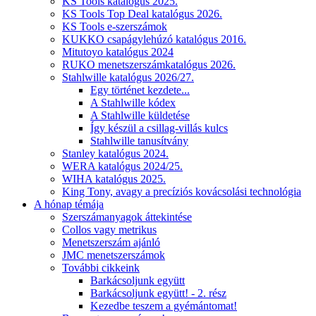
KS Tools katalógus 2025.
KS Tools Top Deal katalógus 2026.
KS Tools e-szerszámok
KUKKO csapágylehúzó katalógus 2016.
Mitutoyo katalógus 2024
RUKO menetszerszámkatalógus 2026.
Stahlwille katalógus 2026/27.
Egy történet kezdete...
A Stahlwille kódex
A Stahlwille küldetése
Így készül a csillag-villás kulcs
Stahlwille tanusítvány
Stanley katalógus 2024.
WERA katalógus 2024/25.
WIHA katalógus 2025.
King Tony, avagy a precíziós kovácsolási technológia
A hónap témája
Szerszámanyagok áttekintése
Collos vagy metrikus
Menetszerszám ajánló
JMC menetszerszámok
További cikkeink
Barkácsoljunk együtt
Barkácsoljunk együtt! - 2. rész
Kezedbe teszem a gyémántomat!