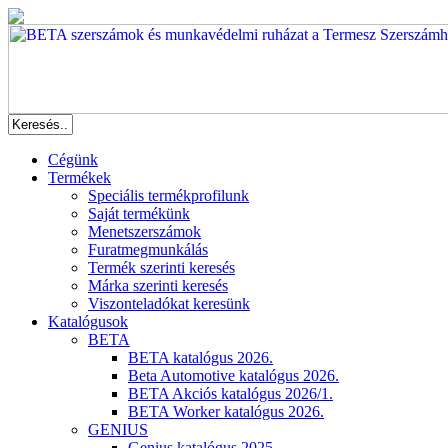
Cégünk
Termékek
Speciális termékprofilunk
Saját termékünk
Menetszerszámok
Furatmegmunkálás
Termék szerinti keresés
Márka szerinti keresés
Viszonteladókat keresünk
Katalógusok
BETA
BETA katalógus 2026.
Beta Automotive katalógus 2026.
BETA Akciós katalógus 2026/1.
BETA Worker katalógus 2026.
GENIUS
Genius katalógus 2025