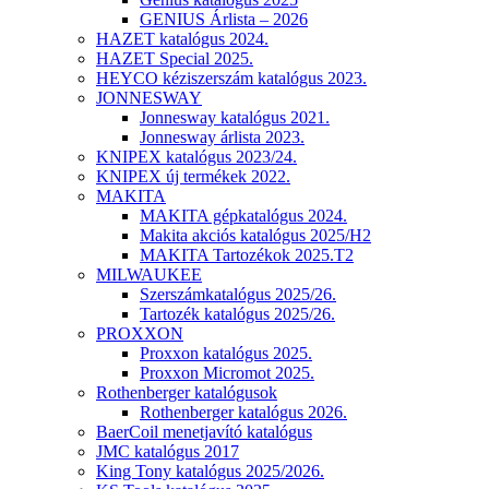
GENIUS Árlista – 2026
HAZET katalógus 2024.
HAZET Special 2025.
HEYCO kéziszerszám katalógus 2023.
JONNESWAY
Jonnesway katalógus 2021.
Jonnesway árlista 2023.
KNIPEX katalógus 2023/24.
KNIPEX új termékek 2022.
MAKITA
MAKITA gépkatalógus 2024.
Makita akciós katalógus 2025/H2
MAKITA Tartozékok 2025.T2
MILWAUKEE
Szerszámkatalógus 2025/26.
Tartozék katalógus 2025/26.
PROXXON
Proxxon katalógus 2025.
Proxxon Micromot 2025.
Rothenberger katalógusok
Rothenberger katalógus 2026.
BaerCoil menetjavító katalógus
JMC katalógus 2017
King Tony katalógus 2025/2026.