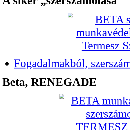
A siker „szerszámolása”
Fogadalmakból, szerszá
Beta, RENEGADE