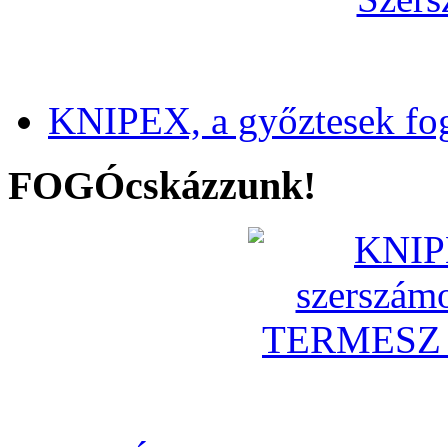
KNIPEX, a győztesek fo
FOGÓcskázzunk!