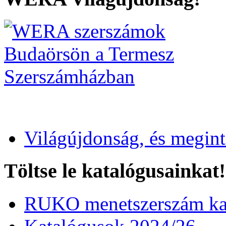
Világújdonság, és megin
Töltse le katalógusainkat!
RUKO menetszerszám kat