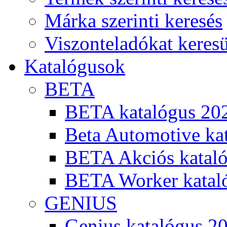
Márka szerinti keresés
Viszonteladókat keres
Katalógusok
BETA
BETA katalógus 20
Beta Automotive ka
BETA Akciós kataló
BETA Worker katal
GENIUS
Genius katalógus 2