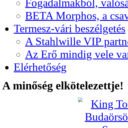
Fogadalmakból, valós
BETA Morphos, a csav
Termesz-vári beszélgetés
A Stahlwille VIP partn
Az Erő mindig vele va
Elérhetőség
A minőség elkötelezettje!