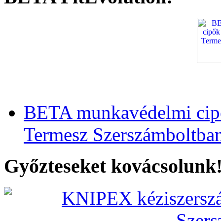
BETA munkavédelmi cipő
Termesz Szerszámboltba
Győzteseket kovácsolunk