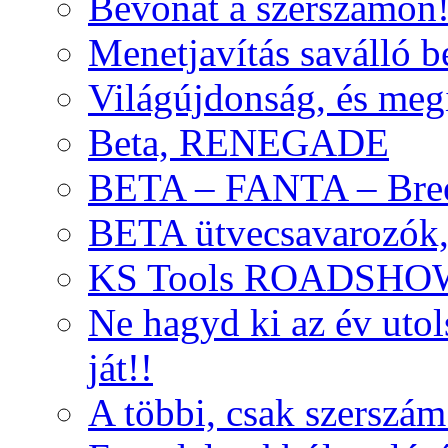
Bevonat a szerszámon
Menetjavítás saválló be
Világújdonság, és meg
Beta, RENEGADE
BETA – FANTA – Bre
BETA ütvecsavarozók, 
KS Tools ROADSHO
Ne hagyd ki az év uto
ját!!
A többi, csak szerszám