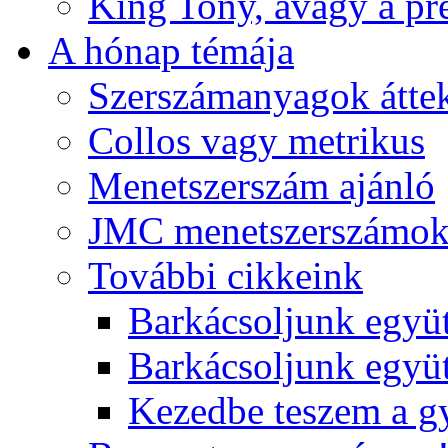
King Tony, avagy a pre
A hónap témája
Szerszámanyagok áttek
Collos vagy metrikus
Menetszerszám ajánló
JMC menetszerszámo
További cikkeink
Barkácsoljunk együt
Barkácsoljunk együtt
Kezedbe teszem a 