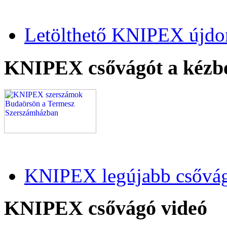
Letölthető KNIPEX újdo
KNIPEX csővágót a kézb
KNIPEX legújabb csővág
KNIPEX csővágó videó