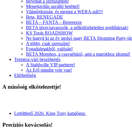
Bevonat a szerszámon!
Menetjavítás saválló betéttel!
Világújdonság, és megint a WERA-nál!!!
Beta, RENEGADE
BETA – FANTA – Breeeeeze
BETA ütvecsavarozók, a nélkülözhetetlen segítőtársak!
KS Tools ROADSHOW
Ne hagyd ki az év utolsó nagy BETA Shopping Party-ját
A többi, csak szerszám!
Fogadalmakból, valóság!
BETA Morphos, a csavarhúzó, ami a marokhoz idomul!
Termesz-vári beszélgetés
A Stahlwille VIP partnere!
Az Erő mindig vele van!
Elérhetőség
A minőség elkötelezettje!
Letölthető 2026. King Tony katalógus
Precíziós kovácsolás!