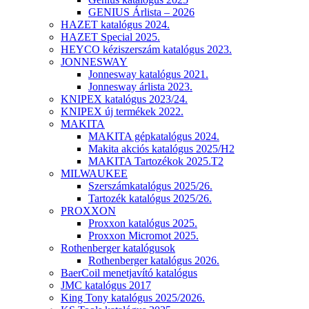
GENIUS Árlista – 2026
HAZET katalógus 2024.
HAZET Special 2025.
HEYCO kéziszerszám katalógus 2023.
JONNESWAY
Jonnesway katalógus 2021.
Jonnesway árlista 2023.
KNIPEX katalógus 2023/24.
KNIPEX új termékek 2022.
MAKITA
MAKITA gépkatalógus 2024.
Makita akciós katalógus 2025/H2
MAKITA Tartozékok 2025.T2
MILWAUKEE
Szerszámkatalógus 2025/26.
Tartozék katalógus 2025/26.
PROXXON
Proxxon katalógus 2025.
Proxxon Micromot 2025.
Rothenberger katalógusok
Rothenberger katalógus 2026.
BaerCoil menetjavító katalógus
JMC katalógus 2017
King Tony katalógus 2025/2026.