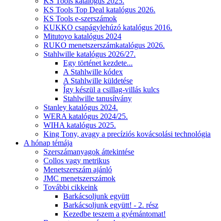
KS Tools katalógus 2025.
KS Tools Top Deal katalógus 2026.
KS Tools e-szerszámok
KUKKO csapágylehúzó katalógus 2016.
Mitutoyo katalógus 2024
RUKO menetszerszámkatalógus 2026.
Stahlwille katalógus 2026/27.
Egy történet kezdete...
A Stahlwille kódex
A Stahlwille küldetése
Így készül a csillag-villás kulcs
Stahlwille tanusítvány
Stanley katalógus 2024.
WERA katalógus 2024/25.
WIHA katalógus 2025.
King Tony, avagy a precíziós kovácsolási technológia
A hónap témája
Szerszámanyagok áttekintése
Collos vagy metrikus
Menetszerszám ajánló
JMC menetszerszámok
További cikkeink
Barkácsoljunk együtt
Barkácsoljunk együtt! - 2. rész
Kezedbe teszem a gyémántomat!