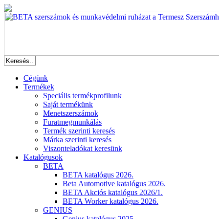
Cégünk
Termékek
Speciális termékprofilunk
Saját termékünk
Menetszerszámok
Furatmegmunkálás
Termék szerinti keresés
Márka szerinti keresés
Viszonteladókat keresünk
Katalógusok
BETA
BETA katalógus 2026.
Beta Automotive katalógus 2026.
BETA Akciós katalógus 2026/1.
BETA Worker katalógus 2026.
GENIUS
Genius katalógus 2025