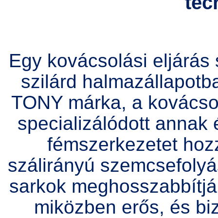
tec
Egy kovácsolási eljárá
szilárd halmazállapotba
TONY márka, a kovácsolá
specializálódott annak
fémszerkezetet hoz
szálirányú szemcsefolyás
sarkok meghosszabbítják
miközben erős, és bi