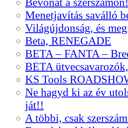
Bevonat a szerszámon
Menetjavítás saválló be
Világújdonság, és meg
Beta, RENEGADE
BETA – FANTA – Bre
BETA ütvecsavarozók, 
KS Tools ROADSHO
Ne hagyd ki az év uto
ját!!
A többi, csak szerszám