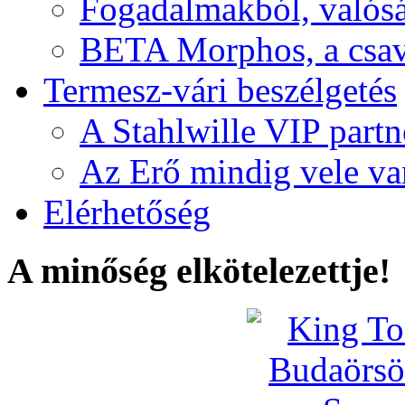
Fogadalmakból, valós
BETA Morphos, a csav
Termesz-vári beszélgetés
A Stahlwille VIP partn
Az Erő mindig vele va
Elérhetőség
A minőség elkötelezettje!