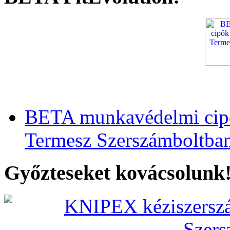
BETA munkavédelmi cipő
Termesz Szerszámboltba
Győzteseket kovácsolunk