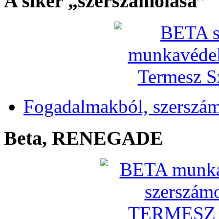
A siker „szerszámolása”
Fogadalmakból, szerszá
Beta, RENEGADE