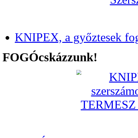
KNIPEX, a győztesek fo
FOGÓcskázzunk!