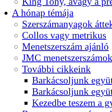
King Tony, avagy a pre
A hónap témája
Szerszámanyagok áttek
Collos vagy metrikus
Menetszerszám ajánló
JMC menetszerszámo
További cikkeink
Barkácsoljunk együt
Barkácsoljunk együtt
Kezedbe teszem a 