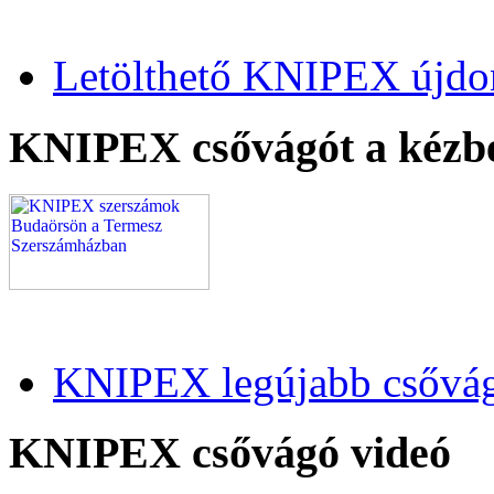
Letölthető KNIPEX újdo
KNIPEX csővágót a kézb
KNIPEX legújabb csővág
KNIPEX csővágó videó