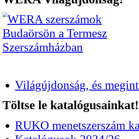
Világújdonság, és megin
Töltse le katalógusainkat!
RUKO menetszerszám kat