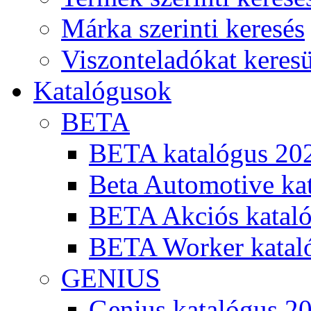
Márka szerinti keresés
Viszonteladókat keres
Katalógusok
BETA
BETA katalógus 20
Beta Automotive ka
BETA Akciós kataló
BETA Worker katal
GENIUS
Genius katalógus 2