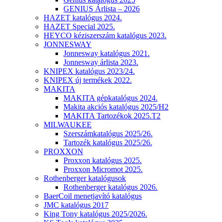
GENIUS Árlista – 2026
HAZET katalógus 2024.
HAZET Special 2025.
HEYCO kéziszerszám katalógus 2023.
JONNESWAY
Jonnesway katalógus 2021.
Jonnesway árlista 2023.
KNIPEX katalógus 2023/24.
KNIPEX új termékek 2022.
MAKITA
MAKITA gépkatalógus 2024.
Makita akciós katalógus 2025/H2
MAKITA Tartozékok 2025.T2
MILWAUKEE
Szerszámkatalógus 2025/26.
Tartozék katalógus 2025/26.
PROXXON
Proxxon katalógus 2025.
Proxxon Micromot 2025.
Rothenberger katalógusok
Rothenberger katalógus 2026.
BaerCoil menetjavító katalógus
JMC katalógus 2017
King Tony katalógus 2025/2026.