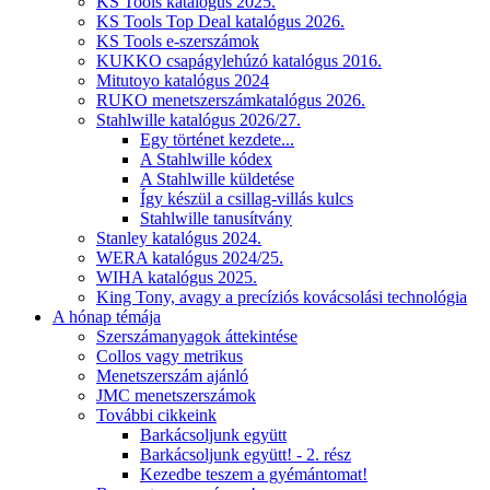
KS Tools katalógus 2025.
KS Tools Top Deal katalógus 2026.
KS Tools e-szerszámok
KUKKO csapágylehúzó katalógus 2016.
Mitutoyo katalógus 2024
RUKO menetszerszámkatalógus 2026.
Stahlwille katalógus 2026/27.
Egy történet kezdete...
A Stahlwille kódex
A Stahlwille küldetése
Így készül a csillag-villás kulcs
Stahlwille tanusítvány
Stanley katalógus 2024.
WERA katalógus 2024/25.
WIHA katalógus 2025.
King Tony, avagy a precíziós kovácsolási technológia
A hónap témája
Szerszámanyagok áttekintése
Collos vagy metrikus
Menetszerszám ajánló
JMC menetszerszámok
További cikkeink
Barkácsoljunk együtt
Barkácsoljunk együtt! - 2. rész
Kezedbe teszem a gyémántomat!