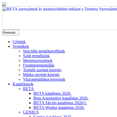
Cégünk
Termékek
Speciális termékprofilunk
Saját termékünk
Menetszerszámok
Furatmegmunkálás
Termék szerinti keresés
Márka szerinti keresés
Viszonteladókat keresünk
Katalógusok
BETA
BETA katalógus 2026.
Beta Automotive katalógus 2026.
BETA Akciós katalógus 2026/1.
BETA Worker katalógus 2026.
GENIUS
Genius katalógus 2025