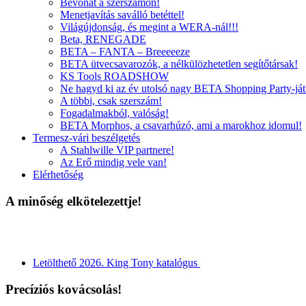
Bevonat a szerszámon!
Menetjavítás saválló betéttel!
Világújdonság, és megint a WERA-nál!!!
Beta, RENEGADE
BETA – FANTA – Breeeeeze
BETA ütvecsavarozók, a nélkülözhetetlen segítőtársak!
KS Tools ROADSHOW
Ne hagyd ki az év utolsó nagy BETA Shopping Party-ját
A többi, csak szerszám!
Fogadalmakból, valóság!
BETA Morphos, a csavarhúzó, ami a marokhoz idomul!
Termesz-vári beszélgetés
A Stahlwille VIP partnere!
Az Erő mindig vele van!
Elérhetőség
A minőség elkötelezettje!
Letölthető 2026. King Tony katalógus
Precíziós kovácsolás!