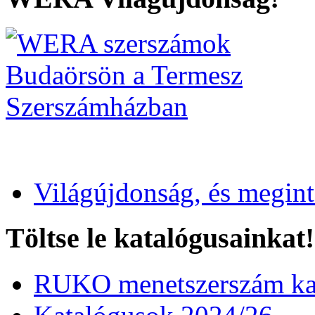
Világújdonság, és megin
Töltse le katalógusainkat!
RUKO menetszerszám kat