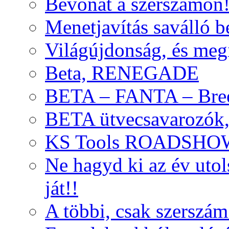
Bevonat a szerszámon
Menetjavítás saválló be
Világújdonság, és meg
Beta, RENEGADE
BETA – FANTA – Bre
BETA ütvecsavarozók, 
KS Tools ROADSHO
Ne hagyd ki az év uto
ját!!
A többi, csak szerszám