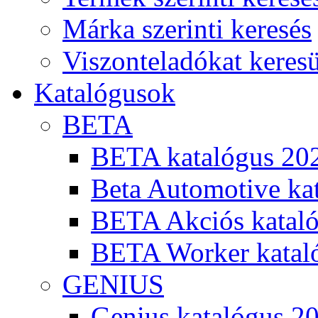
Márka szerinti keresés
Viszonteladókat keres
Katalógusok
BETA
BETA katalógus 20
Beta Automotive ka
BETA Akciós kataló
BETA Worker katal
GENIUS
Genius katalógus 2