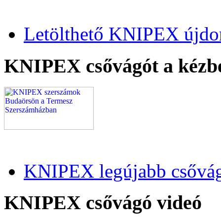
Letölthető KNIPEX újdo
KNIPEX csővágót a kézb
KNIPEX legújabb csővág
KNIPEX csővágó videó