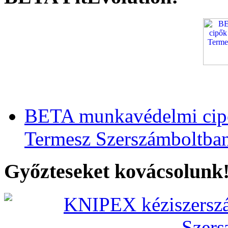
BETA munkavédelmi cipő
Termesz Szerszámboltba
Győzteseket kovácsolunk