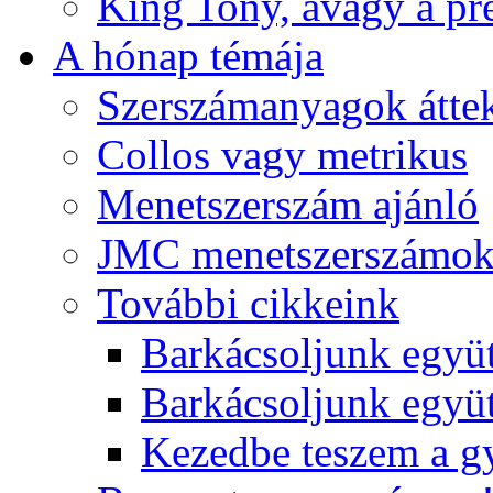
King Tony, avagy a pre
A hónap témája
Szerszámanyagok áttek
Collos vagy metrikus
Menetszerszám ajánló
JMC menetszerszámo
További cikkeink
Barkácsoljunk együt
Barkácsoljunk együtt
Kezedbe teszem a 