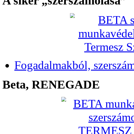
A siker „szerszámolása”
Fogadalmakból, szerszá
Beta, RENEGADE