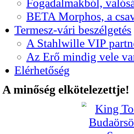
Fogadalmakból, valós
BETA Morphos, a csav
Termesz-vári beszélgetés
A Stahlwille VIP partn
Az Erő mindig vele va
Elérhetőség
A minőség elkötelezettje!