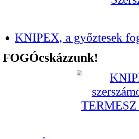
KNIPEX, a győztesek fo
FOGÓcskázzunk!