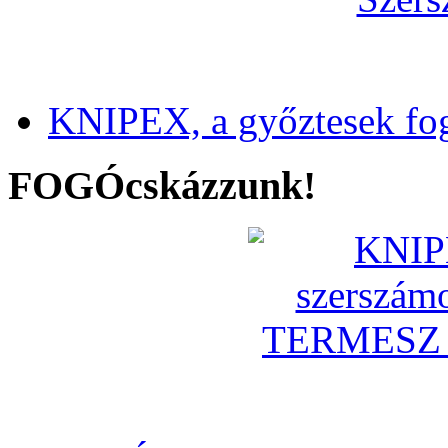
KNIPEX, a győztesek fo
FOGÓcskázzunk!