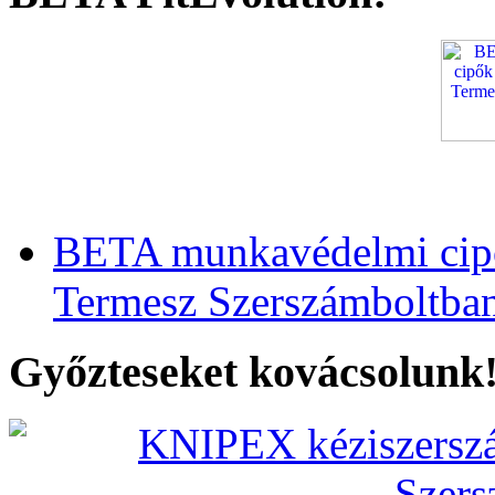
BETA munkavédelmi cipő
Termesz Szerszámboltba
Győzteseket kovácsolunk