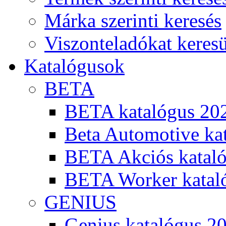
Márka szerinti keresés
Viszonteladókat keres
Katalógusok
BETA
BETA katalógus 20
Beta Automotive ka
BETA Akciós kataló
BETA Worker katal
GENIUS
Genius katalógus 2