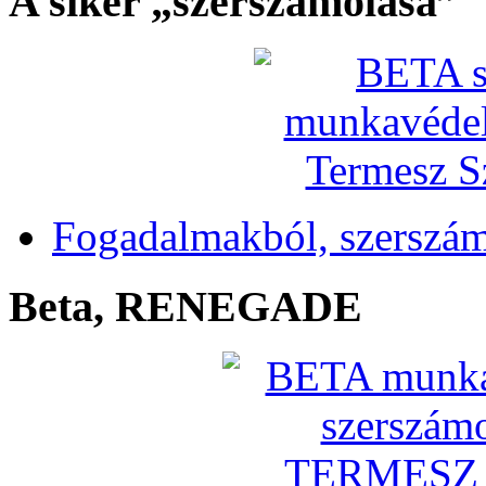
A siker „szerszámolása”
Fogadalmakból, szerszá
Beta, RENEGADE