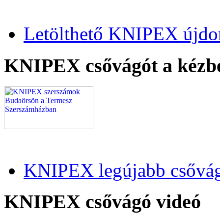
Letölthető KNIPEX újdo
KNIPEX csővágót a kézb
KNIPEX legújabb csővág
KNIPEX csővágó videó