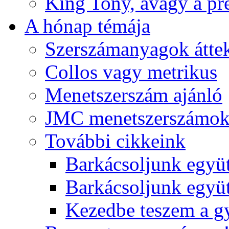
King Tony, avagy a pre
A hónap témája
Szerszámanyagok áttek
Collos vagy metrikus
Menetszerszám ajánló
JMC menetszerszámo
További cikkeink
Barkácsoljunk együt
Barkácsoljunk együtt
Kezedbe teszem a 