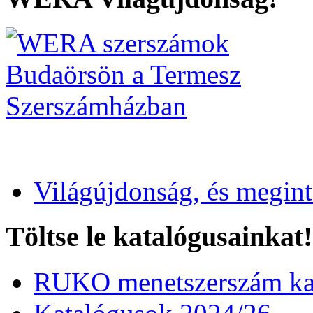
Világújdonság, és megin
Töltse le katalógusainkat!
RUKO menetszerszám kat