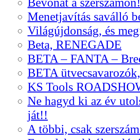
Bevonat a szerszámon
Menetjavítás saválló be
Világújdonság, és meg
Beta, RENEGADE
BETA – FANTA – Bre
BETA ütvecsavarozók, 
KS Tools ROADSHO
Ne hagyd ki az év uto
ját!!
A többi, csak szerszám