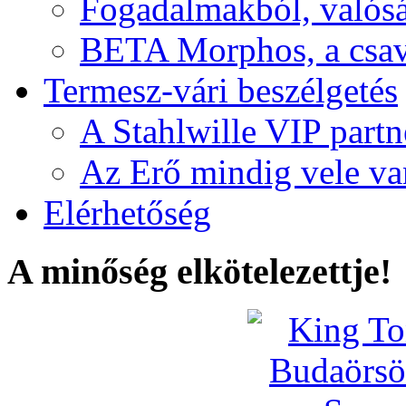
Fogadalmakból, valós
BETA Morphos, a csav
Termesz-vári beszélgetés
A Stahlwille VIP partn
Az Erő mindig vele va
Elérhetőség
A minőség elkötelezettje!