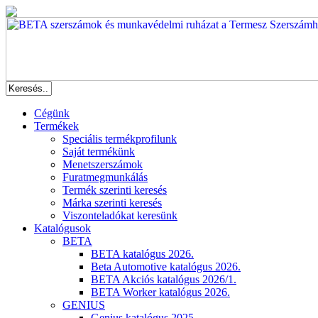
Cégünk
Termékek
Speciális termékprofilunk
Saját termékünk
Menetszerszámok
Furatmegmunkálás
Termék szerinti keresés
Márka szerinti keresés
Viszonteladókat keresünk
Katalógusok
BETA
BETA katalógus 2026.
Beta Automotive katalógus 2026.
BETA Akciós katalógus 2026/1.
BETA Worker katalógus 2026.
GENIUS
Genius katalógus 2025