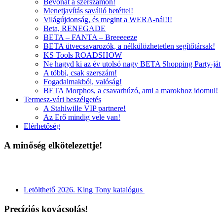
Bevonat a szerszámon!
Menetjavítás saválló betéttel!
Világújdonság, és megint a WERA-nál!!!
Beta, RENEGADE
BETA – FANTA – Breeeeeze
BETA ütvecsavarozók, a nélkülözhetetlen segítőtársak!
KS Tools ROADSHOW
Ne hagyd ki az év utolsó nagy BETA Shopping Party-ját
A többi, csak szerszám!
Fogadalmakból, valóság!
BETA Morphos, a csavarhúzó, ami a marokhoz idomul!
Termesz-vári beszélgetés
A Stahlwille VIP partnere!
Az Erő mindig vele van!
Elérhetőség
A minőség elkötelezettje!
Letölthető 2026. King Tony katalógus
Precíziós kovácsolás!