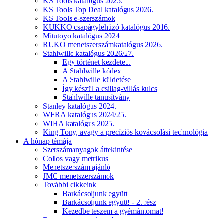
KS Tools katalógus 2025.
KS Tools Top Deal katalógus 2026.
KS Tools e-szerszámok
KUKKO csapágylehúzó katalógus 2016.
Mitutoyo katalógus 2024
RUKO menetszerszámkatalógus 2026.
Stahlwille katalógus 2026/27.
Egy történet kezdete...
A Stahlwille kódex
A Stahlwille küldetése
Így készül a csillag-villás kulcs
Stahlwille tanusítvány
Stanley katalógus 2024.
WERA katalógus 2024/25.
WIHA katalógus 2025.
King Tony, avagy a precíziós kovácsolási technológia
A hónap témája
Szerszámanyagok áttekintése
Collos vagy metrikus
Menetszerszám ajánló
JMC menetszerszámok
További cikkeink
Barkácsoljunk együtt
Barkácsoljunk együtt! - 2. rész
Kezedbe teszem a gyémántomat!