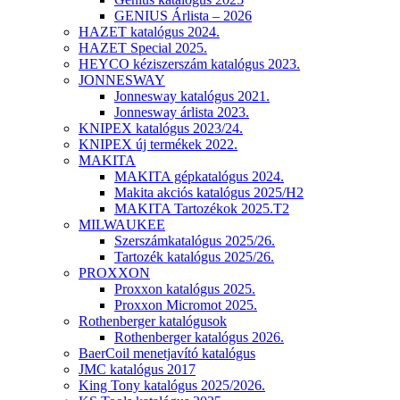
GENIUS Árlista – 2026
HAZET katalógus 2024.
HAZET Special 2025.
HEYCO kéziszerszám katalógus 2023.
JONNESWAY
Jonnesway katalógus 2021.
Jonnesway árlista 2023.
KNIPEX katalógus 2023/24.
KNIPEX új termékek 2022.
MAKITA
MAKITA gépkatalógus 2024.
Makita akciós katalógus 2025/H2
MAKITA Tartozékok 2025.T2
MILWAUKEE
Szerszámkatalógus 2025/26.
Tartozék katalógus 2025/26.
PROXXON
Proxxon katalógus 2025.
Proxxon Micromot 2025.
Rothenberger katalógusok
Rothenberger katalógus 2026.
BaerCoil menetjavító katalógus
JMC katalógus 2017
King Tony katalógus 2025/2026.