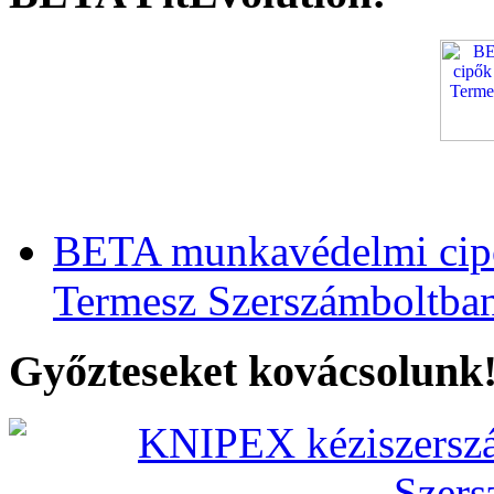
BETA munkavédelmi cipő
Termesz Szerszámboltba
Győzteseket kovácsolunk