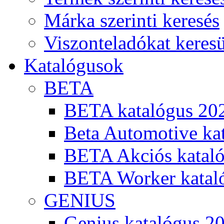
Márka szerinti keresés
Viszonteladókat keres
Katalógusok
BETA
BETA katalógus 20
Beta Automotive ka
BETA Akciós kataló
BETA Worker katal
GENIUS
Genius katalógus 2