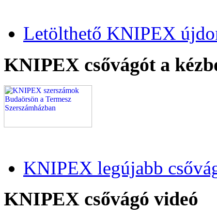
Letölthető KNIPEX újdo
KNIPEX csővágót a kézb
KNIPEX legújabb csővág
KNIPEX csővágó videó