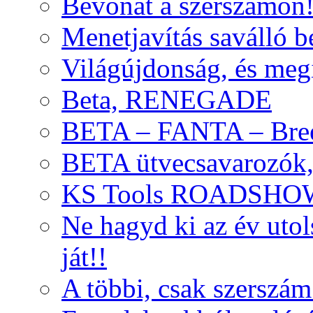
Bevonat a szerszámon
Menetjavítás saválló be
Világújdonság, és meg
Beta, RENEGADE
BETA – FANTA – Bre
BETA ütvecsavarozók, 
KS Tools ROADSHO
Ne hagyd ki az év uto
ját!!
A többi, csak szerszám