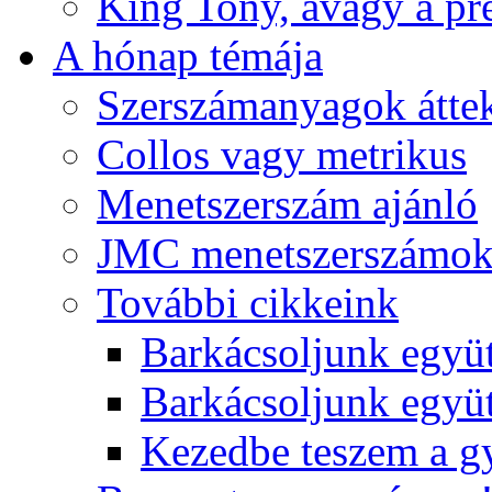
King Tony, avagy a pre
A hónap témája
Szerszámanyagok áttek
Collos vagy metrikus
Menetszerszám ajánló
JMC menetszerszámo
További cikkeink
Barkácsoljunk együt
Barkácsoljunk együtt
Kezedbe teszem a 