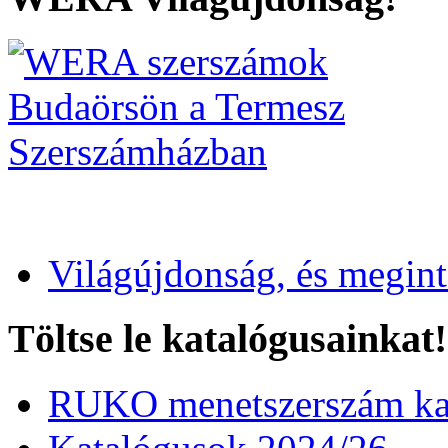
Világújdonság, és megin
Töltse le katalógusainkat!
RUKO menetszerszám kat