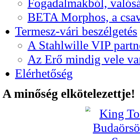
Fogadalmakból, valós
BETA Morphos, a csav
Termesz-vári beszélgetés
A Stahlwille VIP partn
Az Erő mindig vele va
Elérhetőség
A minőség elkötelezettje!