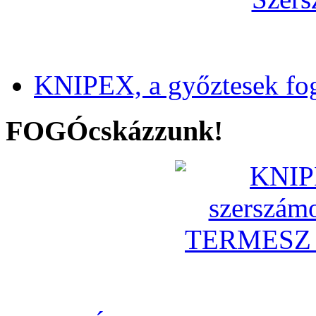
KNIPEX, a győztesek fo
FOGÓcskázzunk!