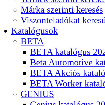
Márka szerinti keresés
Viszonteladókat keres
Katalógusok
BETA
BETA katalógus 20
Beta Automotive ka
BETA Akciós kataló
BETA Worker katal
GENIUS
Genius katalógus 2