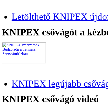
Letölthető KNIPEX újdo
KNIPEX csővágót a kézb
KNIPEX legújabb csővág
KNIPEX csővágó videó