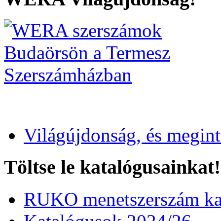
Világújdonság, és megin
Töltse le katalógusainkat!
RUKO menetszerszám kat