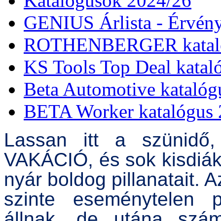
Katalógusok 2024/26
GENIUS Árlista - Érvény
ROTHENBERGER kataló
KS Tools Top Deal katal
Beta Automotive katalóg
BETA Worker katalógus 
Lassan itt a szünidő
VAKÁCIÓ, és sok kisdiák
nyár boldog pillanatait. 
szinte eseménytelen p
állnak, de utána szám