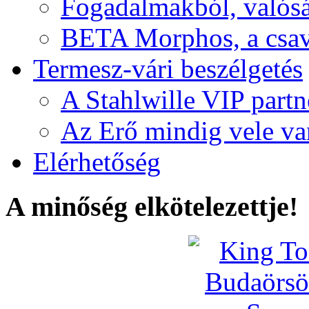
Fogadalmakból, valós
BETA Morphos, a csav
Termesz-vári beszélgetés
A Stahlwille VIP partn
Az Erő mindig vele va
Elérhetőség
A minőség elkötelezettje!