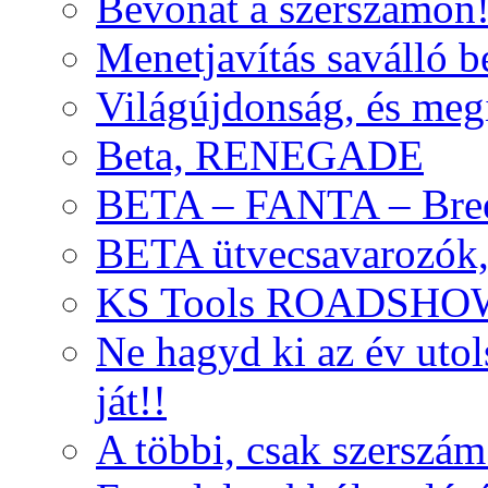
Bevonat a szerszámon
Menetjavítás saválló be
Világújdonság, és meg
Beta, RENEGADE
BETA – FANTA – Bre
BETA ütvecsavarozók, 
KS Tools ROADSHO
Ne hagyd ki az év uto
ját!!
A többi, csak szerszám