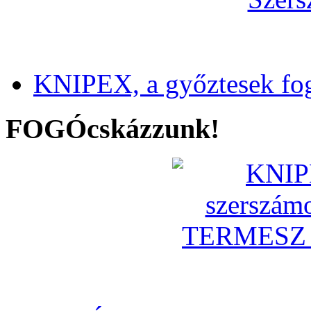
KNIPEX, a győztesek fo
FOGÓcskázzunk!