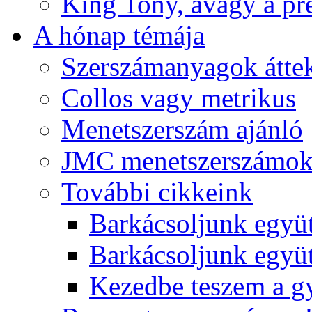
King Tony, avagy a pre
A hónap témája
Szerszámanyagok áttek
Collos vagy metrikus
Menetszerszám ajánló
JMC menetszerszámo
További cikkeink
Barkácsoljunk együt
Barkácsoljunk együtt
Kezedbe teszem a 