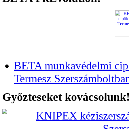
BETA munkavédelmi cipő
Termesz Szerszámboltba
Győzteseket kovácsolunk