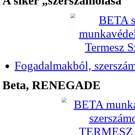
A siker „szerszámolása”
Fogadalmakból, szerszá
Beta, RENEGADE