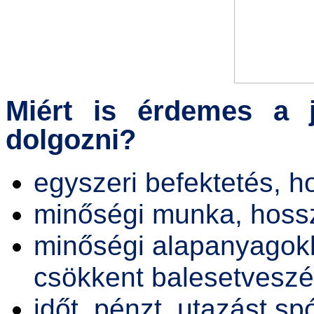
Miért is érdemes a 
dolgozni?
egyszeri befektetés, h
minőségi munka, hossz
minőségi alapanyagokb
csökkent balesetveszé
időt, pénzt, utazást 