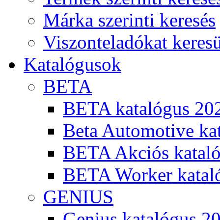
Márka szerinti keresés
Viszonteladókat keres
Katalógusok
BETA
BETA katalógus 20
Beta Automotive ka
BETA Akciós kataló
BETA Worker katal
GENIUS
Genius katalógus 2