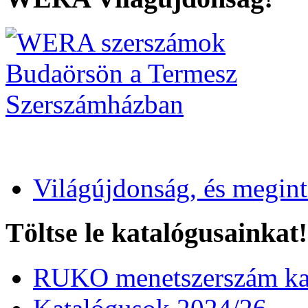
Világújdonság, és megin
Töltse le katalógusainkat!
RUKO menetszerszám kat