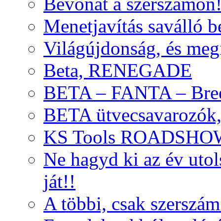
Bevonat a szerszámon
Menetjavítás saválló be
Világújdonság, és meg
Beta, RENEGADE
BETA – FANTA – Bre
BETA ütvecsavarozók, 
KS Tools ROADSHO
Ne hagyd ki az év uto
ját!!
A többi, csak szerszám