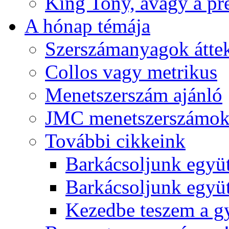
King Tony, avagy a pre
A hónap témája
Szerszámanyagok áttek
Collos vagy metrikus
Menetszerszám ajánló
JMC menetszerszámo
További cikkeink
Barkácsoljunk együt
Barkácsoljunk együtt
Kezedbe teszem a 