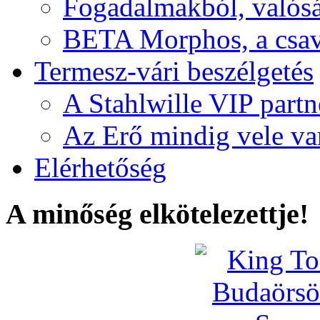
Fogadalmakból, valós
BETA Morphos, a csav
Termesz-vári beszélgetés
A Stahlwille VIP partn
Az Erő mindig vele va
Elérhetőség
A minőség elkötelezettje!