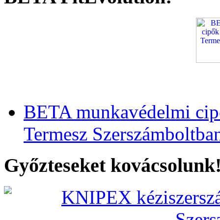
BETA munkavédelmi cipő
Termesz Szerszámboltba
Győzteseket kovácsolunk