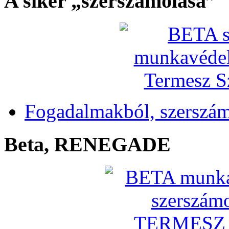
A siker „szerszámolása”
Fogadalmakból, szerszá
Beta, RENEGADE