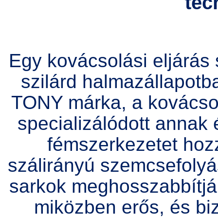
tec
Egy kovácsolási eljárá
szilárd halmazállapotba
TONY márka, a kovácsolá
specializálódott annak
fémszerkezetet hoz
szálirányú szemcsefolyás
sarkok meghosszabbítják
miközben erős, és bi