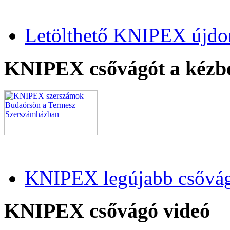
Letölthető KNIPEX újdo
KNIPEX csővágót a kézb
KNIPEX legújabb csővág
KNIPEX csővágó videó