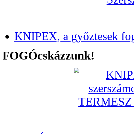
KNIPEX, a győztesek fo
FOGÓcskázzunk!