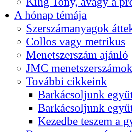
King Tony, avagy a pre
A hónap témája
Szerszámanyagok áttek
Collos vagy metrikus
Menetszerszám ajánló
JMC menetszerszámo
További cikkeink
Barkácsoljunk együt
Barkácsoljunk együtt
Kezedbe teszem a 