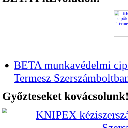
BETA munkavédelmi cipő
Termesz Szerszámboltba
Győzteseket kovácsolunk