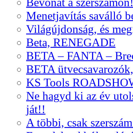
Bevonat a szerszámon
Menetjavítás saválló be
Világújdonság, és meg
Beta, RENEGADE
BETA – FANTA – Bre
BETA ütvecsavarozók, 
KS Tools ROADSHO
Ne hagyd ki az év uto
ját!!
A többi, csak szerszám