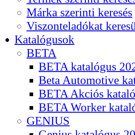
Márka szerinti keresés
Viszonteladókat keres
Katalógusok
BETA
BETA katalógus 20
Beta Automotive ka
BETA Akciós kataló
BETA Worker katal
GENIUS
Genius katalógus 2