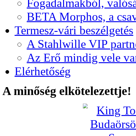
Fogadalmakból, valós
BETA Morphos, a csav
Termesz-vári beszélgetés
A Stahlwille VIP partn
Az Erő mindig vele va
Elérhetőség
A minőség elkötelezettje!