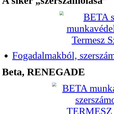
A siker „szerszámolása”
Fogadalmakból, szerszá
Beta, RENEGADE