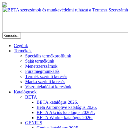
Cégünk
Termékek
Speciális termékprofilunk
Saját termékünk
Menetszerszámok
Furatmegmunkálás
Termék szerinti keresés
Márka szerinti keresés
Viszonteladókat keresünk
Katalógusok
BETA
BETA katalógus 2026.
Beta Automotive katalógus 2026.
BETA Akciós katalógus 2026/1.
BETA Worker katalógus 2026.
GENIUS
Genius katalógus 2025