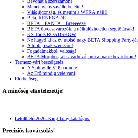
Bevonat a szerszámon!
Menetjavítás saválló betéttel!
Világújdonság, és megint a WERA-nál!!!
Beta, RENEGADE
BETA – FANTA – Breeeeeze
BETA ütvecsavarozók, a nélkülözhetetlen segítőtársak!
KS Tools ROADSHOW
Ne hagyd ki az év utolsó nagy BETA Shopping Party-ját
A többi, csak szerszám!
Fogadalmakból, valóság!
BETA Morphos, a csavarhúzó, ami a marokhoz idomul!
Termesz-vári beszélgetés
A Stahlwille VIP partnere!
Az Erő mindig vele van!
Elérhetőség
A minőség elkötelezettje!
Letölthető 2026. King Tony katalógus
Precíziós kovácsolás!