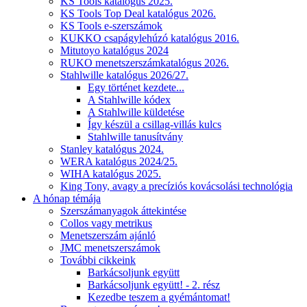
KS Tools katalógus 2025.
KS Tools Top Deal katalógus 2026.
KS Tools e-szerszámok
KUKKO csapágylehúzó katalógus 2016.
Mitutoyo katalógus 2024
RUKO menetszerszámkatalógus 2026.
Stahlwille katalógus 2026/27.
Egy történet kezdete...
A Stahlwille kódex
A Stahlwille küldetése
Így készül a csillag-villás kulcs
Stahlwille tanusítvány
Stanley katalógus 2024.
WERA katalógus 2024/25.
WIHA katalógus 2025.
King Tony, avagy a precíziós kovácsolási technológia
A hónap témája
Szerszámanyagok áttekintése
Collos vagy metrikus
Menetszerszám ajánló
JMC menetszerszámok
További cikkeink
Barkácsoljunk együtt
Barkácsoljunk együtt! - 2. rész
Kezedbe teszem a gyémántomat!