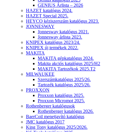
GENIUS Árlista – 2026
HAZET katalógus 2024.
HAZET Special 2025.
HEYCO kéziszerszám katalógus 2023.
JONNESWAY
Jonnesway katalógus 2021.
Jonnesway árlista 2023.
KNIPEX katalógus 2023/24.
KNIPEX új termékek 2022.
MAKITA
MAKITA gépkatalógus 2024.
Makita akciós katalógus 2025/H2
MAKITA Tartozékok 2025.T2
MILWAUKEE
Szerszámkatalógus 2025/26.
Tartozék katalógus 2025/26.
PROXXON
Proxxon katalógus 2025.
Proxxon Micromot 2025.
Rothenberger katalógusok
Rothenberger katalógus 2026.
BaerCoil menetjavító katalógus
JMC katalógus 2017
King Tony katalógus 2025/2026.