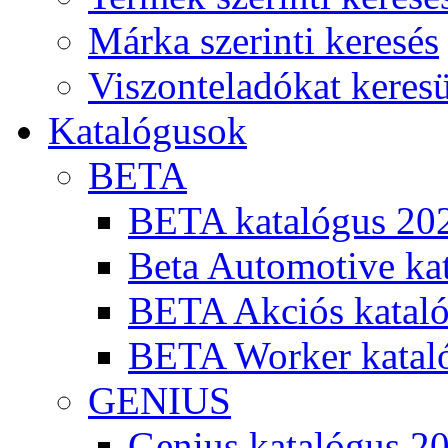
Márka szerinti keresés
Viszonteladókat keres
Katalógusok
BETA
BETA katalógus 20
Beta Automotive ka
BETA Akciós kataló
BETA Worker katal
GENIUS
Genius katalógus 2