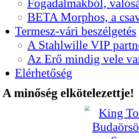
Fogadalmakból, valós
BETA Morphos, a csav
Termesz-vári beszélgetés
A Stahlwille VIP partn
Az Erő mindig vele va
Elérhetőség
A minőség elkötelezettje!