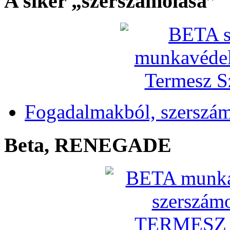
A siker „szerszámolása”
Fogadalmakból, szerszá
Beta, RENEGADE