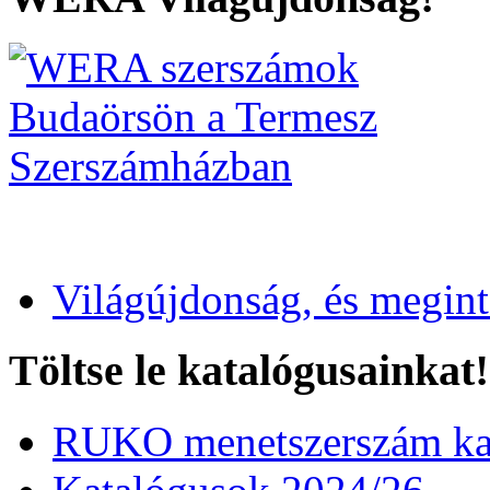
Világújdonság, és megin
Töltse le katalógusainkat!
RUKO menetszerszám kat