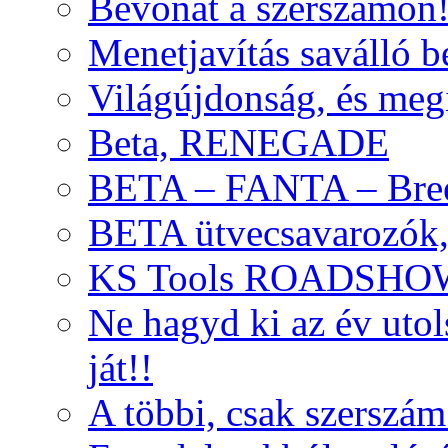
Bevonat a szerszámon
Menetjavítás saválló be
Világújdonság, és meg
Beta, RENEGADE
BETA – FANTA – Bre
BETA ütvecsavarozók, 
KS Tools ROADSHO
Ne hagyd ki az év uto
ját!!
A többi, csak szerszám