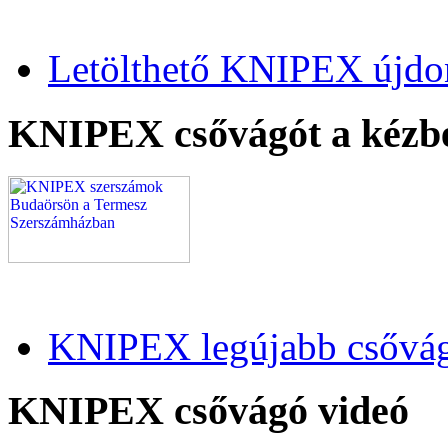
Letölthető KNIPEX újdo
KNIPEX csővágót a kézb
KNIPEX legújabb csővág
KNIPEX csővágó videó