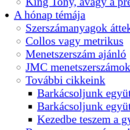
King Tony, avagy a pre
A hónap témája
Szerszámanyagok áttek
Collos vagy metrikus
Menetszerszám ajánló
JMC menetszerszámo
További cikkeink
Barkácsoljunk együt
Barkácsoljunk együtt
Kezedbe teszem a 