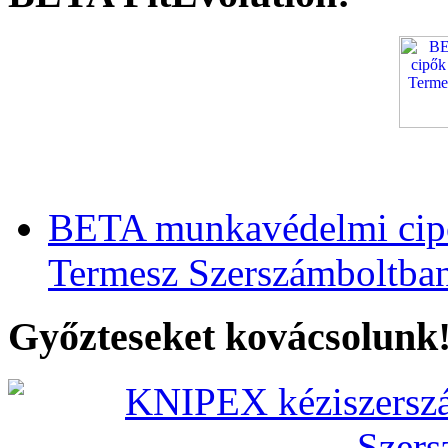
BETA munkavédelmi cipő
Termesz Szerszámboltba
Győzteseket kovácsolunk