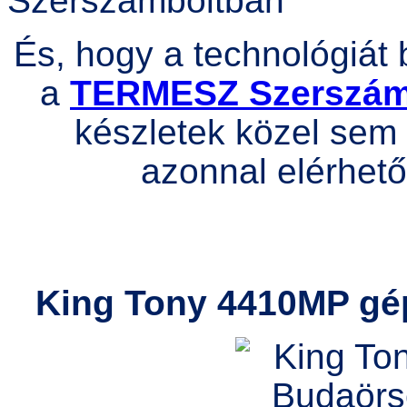
És, hogy a technológiát 
a
TERMESZ Szerszá
készletek közel sem 
azonnal elérhető
King Tony 4410MP gépi