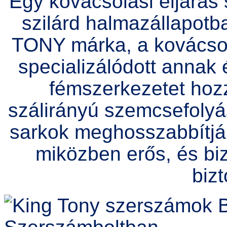
Egy kovácsolási eljárá
szilárd halmazállapotba
TONY márka, a kovácsolá
specializálódott annak
fémszerkezetet hoz
szálirányú szemcsefolyás
sarkok meghosszabbítják
miközben erős, és bi
bizt